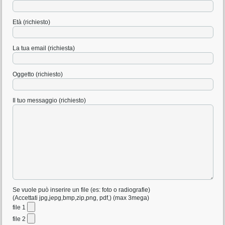
Età (richiesto)
La tua email (richiesta)
Oggetto (richiesto)
Il tuo messaggio (richiesto)
Se vuole può inserire un file (es: foto o radiografie)
(Accettati jpg,jepg,bmp,zip,png, pdf,) (max 3mega)
file 1
file 2