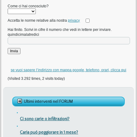
Come ci hai conosciuto?
Accetta le norme relative alla nostra
privacy
Hai finito. Scrivi in cifre il numero che vedi in lettere per inviare.
quindicimalatredici
se vuoi sapere l’indirizzo con mappa google, telefono, orari, clicca qui
(Visited 3.292 times, 2 visits today)
Ultimi interventi nel FORUM
Ci sono carie o infiltrazioni?
Caria puó peggiorare in 1 mese?