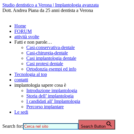
Studio dentistico a Verona | Implantologia avanzata
Dott. Andrea Piana da 25 anni dentista a Verona
Home
FORUM
attività svolte
Fatti e non parole…
Casi-conservativa-dentale
Casi-chirurgia-dentale
Casi implantologia dentale
Casi protesi dentale
Ortodonzia esempi ed info
Tecnologia al top
contatti
implantologia sapere cosa è
Introduzione implantologia
Storia dell’ implantologia
I candidati all’ Implantologia
Percorso implantare
Le sedi
Search for:
Search Button