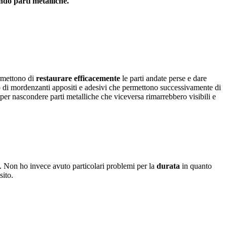
ndo parti metalliche.
ermettono di
restaurare efficacemente
le parti andate perse e dare
izzo di mordenzanti appositi e adesivi che permettono successivamente di
) per nascondere parti metalliche che viceversa rimarrebbero visibili e
. Non ho invece avuto particolari problemi per la
durata
in quanto
sito.