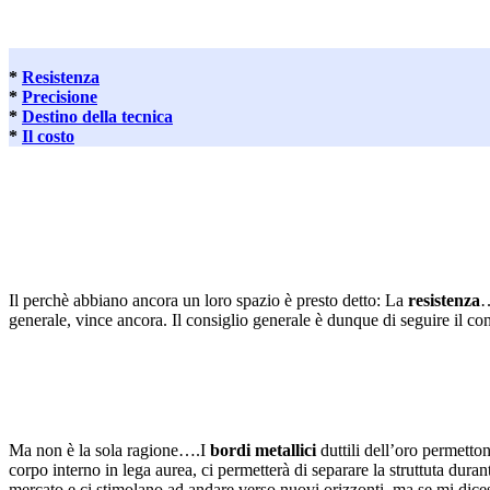
*
Resistenza
*
Precisione
*
Destino della tecnica
*
Il costo
.
Il perchè abbiano ancora un loro spazio è presto detto: La
resistenza
…
generale, vince ancora. Il consiglio generale è dunque di seguire il c
.
Ma non è la sola ragione….I
bordi metallici
duttili dell’oro permett
corpo interno in lega aurea, ci permetterà di separare la struttuta dur
mercato e ci stimolano ad andare verso nuovi orizzonti, ma se mi dicess