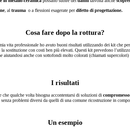
e in metallo-ceramica
possano subire dei
danni
talvolta anche
scopre
one
, al
trauma
o a flessioni esagerate per
difetto di progettazione.
Cosa fare dopo la rottura?
mia vita professionale ho avuto buoni risultati utilizzando dei kit che p
lo la sostituzione con costi ben più elevati. Questi kit prevedono l’util
iche aiutandosi anche con sottofondi molto colorati (chiamati supercolori
I risultati
re che qualche volta bisogna accontentarsi di soluzioni di
compromesso
po senza problemi diversi da quelli di una comune ricostruzione in compo
Un esempio