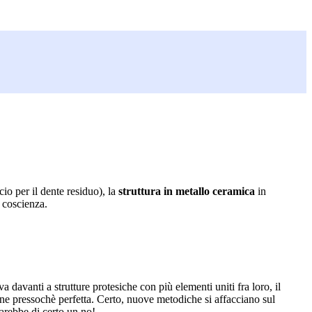
io per il dente residuo), la
struttura in metallo ceramica
in
 coscienza.
va davanti a strutture protesiche con più elementi uniti fra loro, il
ione pressochè perfetta. Certo, nuove metodiche si affacciano sul
sarebbe di certo un no!