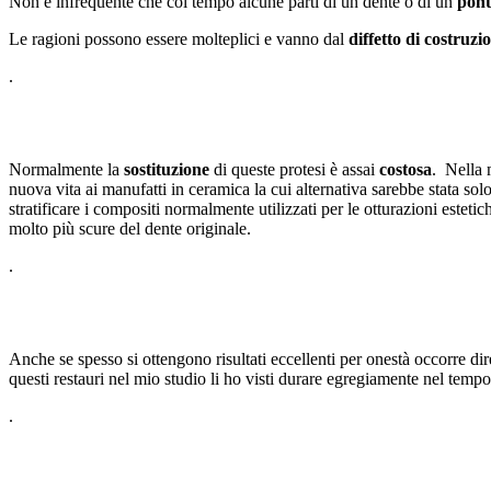
Non è infrequente che col tempo alcune parti di un dente o di un
pont
Le ragioni possono essere molteplici e vanno dal
diffetto di costruzi
.
Normalmente la
sostituzione
di queste protesi è assai
costosa
. Nella 
nuova vita ai manufatti in ceramica la cui alternativa sarebbe stata so
stratificare i compositi normalmente utilizzati per le otturazioni estet
molto più scure del dente originale.
.
Anche se spesso si ottengono risultati eccellenti per onestà occorre di
questi restauri nel mio studio li ho visti durare egregiamente nel tem
.