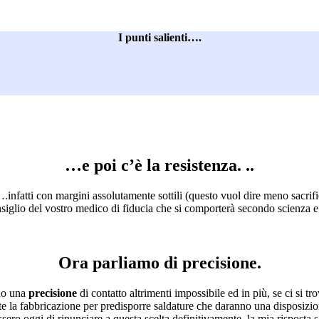
I punti salienti….
…e poi c’è la resistenza. ..
.infatti con margini assolutamente sottili (questo vuol dire meno sacrific
onsiglio del vostro medico di fiducia che si comporterà secondo scienza e
Ora parliamo di precisione.
ono una
precisione
di contatto altrimenti impossibile ed in più, se ci si tro
ante la fabbricazione per predisporre saldature che daranno una disposiz
ero oggi di rinunciare a questa scelta definitivamente, la mia risposta 