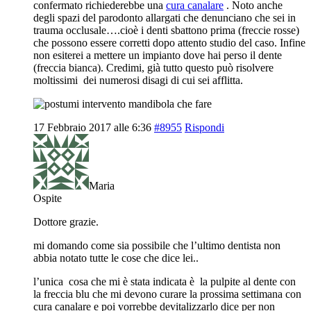
confermato richiederebbe una
cura canalare
. Noto anche
degli spazi del parodonto allargati che denunciano che sei in
trauma occlusale….cioè i denti sbattono prima (freccie rosse)
che possono essere corretti dopo attento studio del caso. Infine
non esiterei a mettere un impianto dove hai perso il dente
(freccia bianca). Credimi, già tutto questo può risolvere
moltissimi dei numerosi disagi di cui sei afflitta.
17 Febbraio 2017 alle 6:36
#8955
Rispondi
Maria
Ospite
Dottore grazie.
mi domando come sia possibile che l’ultimo dentista non
abbia notato tutte le cose che dice lei..
l’unica cosa che mi è stata indicata è la pulpite al dente con
la freccia blu che mi devono curare la prossima settimana con
cura canalare e poi vorrebbe devitalizzarlo dice per non