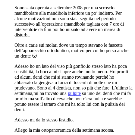
Sono stata operata a settembre 2008 per una scroscio
mandibolare alla mandibola inferiore un po’ indietro. Per
alcune motivazioni non sono stata seguita nel periodo
successivo all’operazione (mandibola tagliata con 7 ore di
intervento)e da lì in poi ho iniziato ad avere un marea di
disturbi.
Oltre a carie sui molari dove un tempo stavano le fascette
dell’apparecchio ortodontico, motivo per cui ho perso anche
un dente 🙁
Adesso ho un lato del viso più gonfio,lo stesso lato ha poca
sensibilità, la bocca mi si apre anche molto meno. Ho pruriti
ad alcuni denti che mi si stanno rovinando perché ho
abbassato la gengiva a forza di toccarli di notte che mi
prudevano. Sono al 4 dentista, non so più che fare. L’ultimo la
settimana,mi ha trovato una
pulpite
su uno dei denti che mi fa
prurito ma sull’altro diceva che non c’era nulla e sarebbe
potuto essere il tartaro che mi ha tolto lui con la pulizia dei
denti.
Adesso mi da lo stesso fastidio.
Allego la mia ortopanoramica della settimana scorsa.