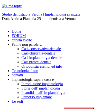
Studio dentistico a Verona | Implantologia avanzata
Dott. Andrea Piana da 25 anni dentista a Verona
Home
FORUM
attività svolte
Fatti e non parole…
Casi-conservativa-dentale
Casi-chirurgia-dentale
Casi implantologia dentale
Casi protesi dentale
Ortodonzia esempi ed info
Tecnologia al top
contatti
implantologia sapere cosa è
Introduzione implantologia
Storia dell’ implantologia
I candidati all’ Implantologia
Percorso implantare
Le sedi